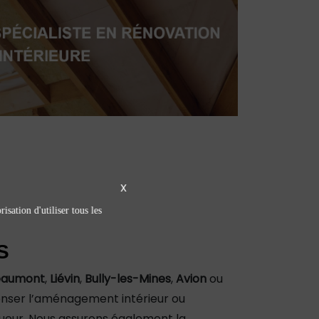
X
isation d'utiliser tous les
S
eaumont
,
Liévin
,
Bully-les-Mines
,
Avion
ou
epenser l’aménagement intérieur ou
igueur. Nous assurons également la