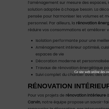
l’aménagement sur mesure des espaces, 
solution adaptée à chaque besoin. La décor
pensée pour harmoniser les volumes et me
personnel. Par ailleurs, la
rénovation énerg
réduire vos consommations et améliorer vo
Isolation performante pour une meille
Aménagement intérieur optimisé, cuisin
espaces de vie
Décoration moderne et personnalisée 
Travaux de rénovation énergétique po
Ce site web utilise des co
Suivi complet du chantier avec des arti
RÉNOVATION INTÉRIEU
Pour vos projets de
rénovation intérieure
à
Carvin
, notre équipe propose un savoir-fa
renouveler la décoration, nos intervention